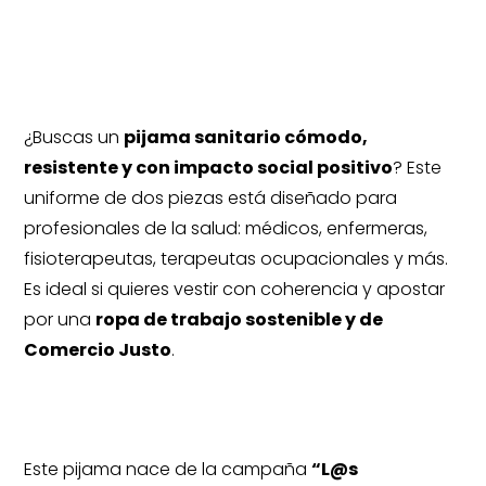
i
Solidario – Comercio Justo
v
Uniforme sanitario sostenible para
e
profesionales con valores
:
¿Buscas un
pijama sanitario cómodo,
resistente y con impacto social positivo
? Este
uniforme de dos piezas está diseñado para
profesionales de la salud: médicos, enfermeras,
fisioterapeutas, terapeutas ocupacionales y más.
Es ideal si quieres vestir con coherencia y apostar
por una
ropa de trabajo sostenible y de
Comercio Justo
.
Una colaboración universitaria con
impacto real
Este pijama nace de la campaña
“L@s