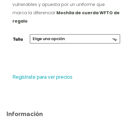
vulnerables y apuesta por un uniforme que
marca la diferencia!
Mochila de cuerda WFTO de
regalo
Talla
A
l
Regístrate para ver precios
t
e
r
n
Información
a
Pijama Sanitario Ético y
t