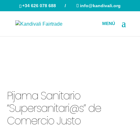
+34 626 078 688
/
info@kandivali.org
Búsqueda
de
productos
Inicio
/
Uniformes
/
Pijama Sanitario
/ Pijama Sanitario
“Supersanitari@s” de Comercio Justo
Pijama Sanitario
“Supersanitari@s” de
Comercio Justo