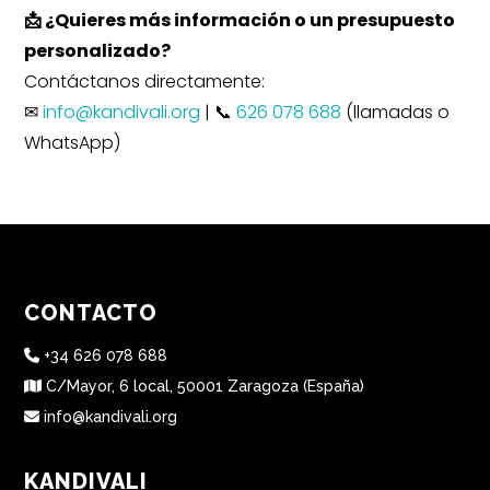
📩 ¿Quieres más información o un presupuesto
personalizado?
Contáctanos directamente:
✉
info@kandivali.org
| 📞
626 078 688
(llamadas o
WhatsApp)
CONTACTO
+34 626 078 688
C/Mayor, 6 local, 50001 Zaragoza (España)
info@kandivali.org
KANDIVALI