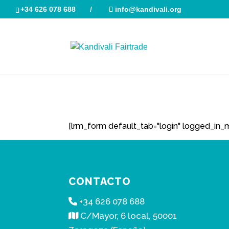
+34 626 078 688
/
info@kandivali.org
Iniciar sesión
[lrm_form default_tab="login" logged_in_m
CONTACTO
+34 626 078 688
C/Mayor, 6 local, 50001