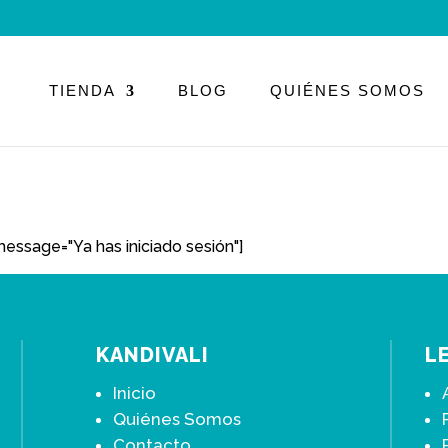
Búsqueda
de
productos
TIENDA
BLOG
QUIÉNES SOMOS
essage="Ya has iniciado sesión"]
KANDIVALI
L
Inicio
Quiénes Somos
Contacto