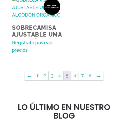
PRECIO DE
LANZAMIENTO
SOBRECAMISA
AJUSTABLE UMA
ALGODÓN
Regístrate para ver
ORGÁNICO
precios
←
1
2
3
4
5
6
7
8
→
LO ÚLTIMO EN NUESTRO
BLOG