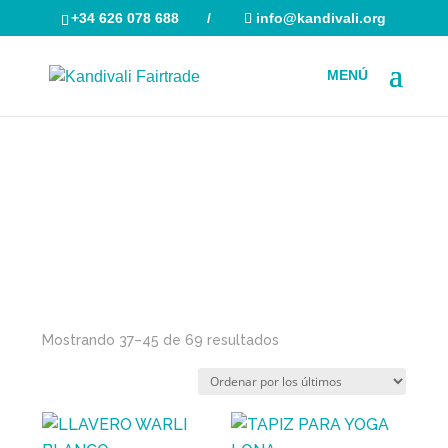
+34 626 078 688
/
info@kandivali.org
Búsqueda
de
productos
Ordenado
Mostrando 37–45 de 69 resultados
por
los
últimos