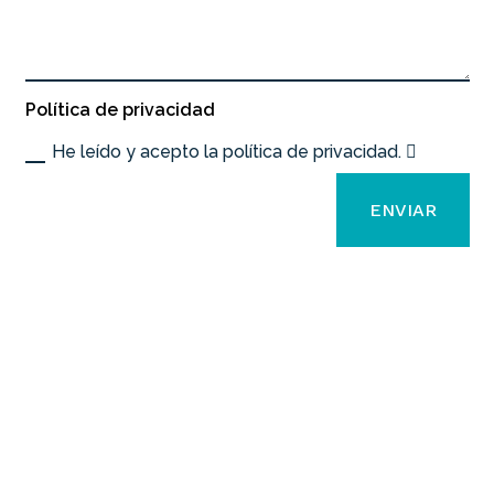
Política de privacidad
He leído y acepto la política de privacidad.
A
ENVIAR
l
t
e
r
n
a
t
i
v