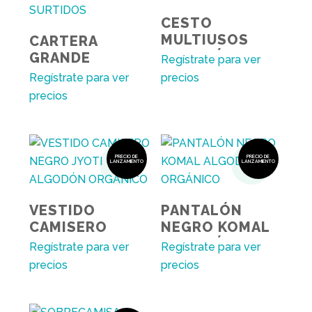
CESTO
MULTIUSOS
CARTERA
ALGODÓN
GRANDE
Regístrate para ver
ORGÁNICO
ESTAMPADOS
Regístrate para ver
precios
SURTIDOS
precios
PRECIO DE
PRECIO DE
LANZAMIENTO
LANZAMIENTO
VESTIDO
PANTALÓN
CAMISERO
NEGRO KOMAL
NEGRO JYOTI
ALGODÓN
Regístrate para ver
Regístrate para ver
ALGODÓN
ORGÁNICO
precios
precios
ORGÁNICO