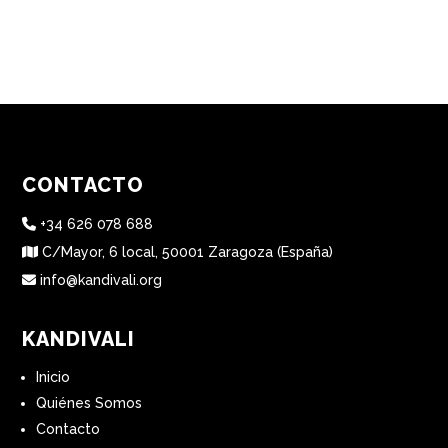
e
:
CONTACTO
+34 626 078 688
C/Mayor, 6 local, 50001 Zaragoza (España)
info@kandivali.org
KANDIVALI
Inicio
Quiénes Somos
Contacto