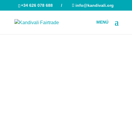
+34 626 078 688
/
info@kandivali.org
Búsqueda
de
productos
Miembros